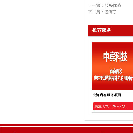
上一篇：
服务优势
下一篇：没有了
推荐服务
北海所有服务项目
关注人气：266922人