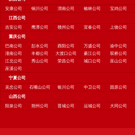
安康公司
铜川公司
渭南公司
榆林公司
宝鸡公司
江西公司
吉安公司
鹰潭公司
赣州公司
宜春公司
上饶公司
重庆公司
巴南公司
彭水公司
酉阳公司
万盛公司
渝中公司
潼南公司
丰都公司
大渡口公司
綦江公司
双桥公司
江北公司
秀山公司
荣昌公司
城口公司
巫山公司
巫溪公司
宁夏公司
吴忠公司
石嘴山公司
银川公司
中卫公司
固原公司
山西公司
阳泉公司
朔州公司
晋城公司
运城公司
大同公司