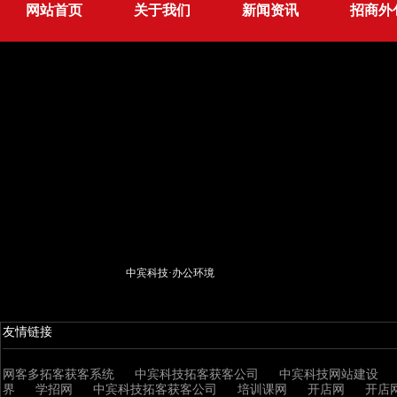
网站首页
关于我们
新闻资讯
招商外
更多服务
中宾科技·办公环境
友情链接
网客多拓客获客系统
中宾科技拓客获客公司
中宾科技网站建设
界
学招网
中宾科技拓客获客公司
培训课网
开店网
开店