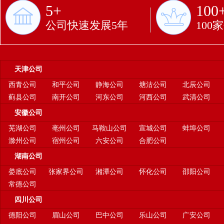
5+
100
公司快速发展5年
100
天津公司
西青公司
和平公司
静海公司
塘沽公司
北辰公司
蓟县公司
南开公司
河东公司
河西公司
武清公司
安徽公司
芜湖公司
亳州公司
马鞍山公司
宣城公司
蚌埠公司
滁州公司
宿州公司
六安公司
合肥公司
湖南公司
娄底公司
张家界公司
湘潭公司
怀化公司
邵阳公司
常德公司
四川公司
德阳公司
眉山公司
巴中公司
乐山公司
广安公司