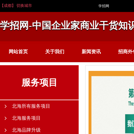
【成都】 切换城市
学招网
学招网-中国企业家商业干货知
网站首页
关于我们
新闻资讯
招商外
服务项目
北海所有服务项目
北海服务项目
北海品牌升级