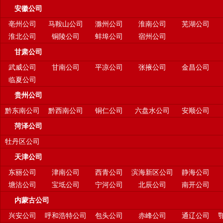
安徽公司
亳州公司
马鞍山公司
滁州公司
淮南公司
芜湖公司
淮北公司
铜陵公司
蚌埠公司
宿州公司
甘肃公司
武威公司
甘南公司
平凉公司
张掖公司
金昌公司
临夏公司
贵州公司
黔东南公司
黔西南公司
铜仁公司
六盘水公司
安顺公司
菏泽公司
牡丹区公司
天津公司
东丽公司
津南公司
西青公司
滨海新区公司
静海公司
塘沽公司
宝坻公司
宁河公司
北辰公司
南开公司
内蒙古公司
兴安公司
呼和浩特公司
包头公司
赤峰公司
通辽公司