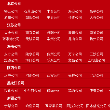
北京公司
密云公司
石景山公司
丰台公司
海淀公司
昌平公司
通州公司
朝阳公司
平谷公司
怀柔公司
大兴公司
江苏公司
太仓公司
南京公司
丹阳公司
泰州公司
南通公司
张家港公司
无锡公司
常州公司
昆山公司
扬州公司
海南公司
东方公司
陵水公司
儋州公司
万宁公司
三沙公司
澄迈公司
海口公司
乐东公司
文昌公司
五指山公司
陕西公司
汉中公司
渭南公司
西安公司
榆林公司
宝鸡公司
黑龙江公司
绥化公司
七台河公司
鹤岗公司
鸡西公司
伊春公司
新疆公司
伊犁公司
哈密公司
五家渠公司
阿拉尔公司
图木舒克公司