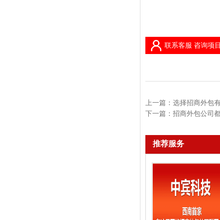
联系客服 咨询项
上一篇：
选择招商外包
下一篇：
招商外包公司
推荐服务