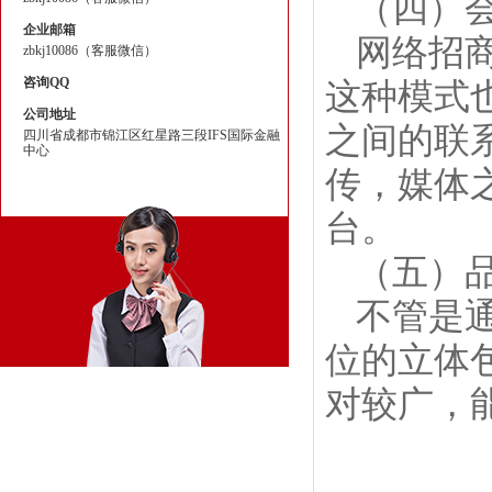
（四）
企业邮箱
网络招
zbkj10086（客服微信）
咨询QQ
这种模式
公司地址
之间的联
四川省成都市锦江区红星路三段IFS国际金融
中心
传，媒体
台。
（五）
不管是
位的立体
对较广，