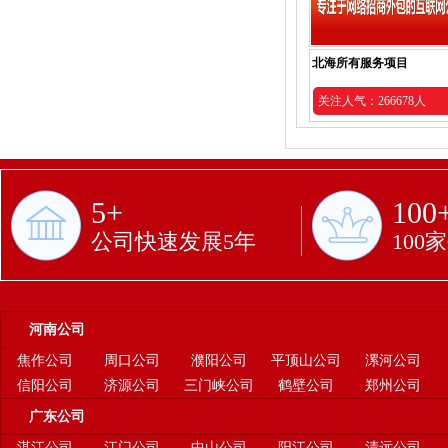
北海所有服务项目
关注人气：266678人
5+
100
公司快速发展5年
100
河南公司
焦作公司
周口公司
濮阳公司
平顶山公司
漯河公司
信阳公司
济源公司
三门峡公司
鹤壁公司
郑州公司
广东公司
湛江公司
江门公司
中山公司
阳江公司
清远公司